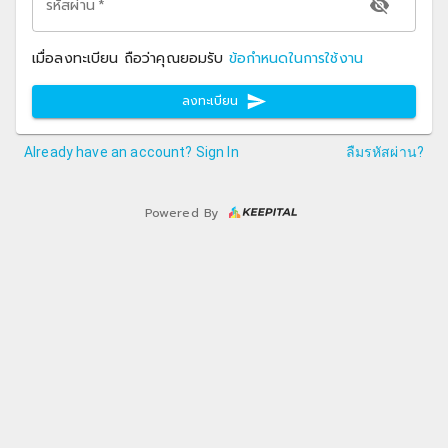
รหัสผ่าน
*
เมื่อลงทะเบียน ถือว่าคุณยอมรับ
ข้อกำหนดในการใช้งาน
ลงทะเบียน
Already have an account? Sign In
ลืมรหัสผ่าน?
Powered By